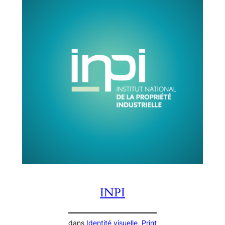
INPI
dans
Identité visuelle
, 
Print