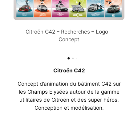
Citroën C42 – Recherches – Logo –
Citroën C42 – Recherches – Logo –
Citroën C42 – Modélisation façade
Citroën C42 – Modélisation des
Citroën C42 – Animations
Citroën C42 – Animations
– RDC – R-1
Concept
Concept
paliers
Citroën C42
Concept d’animation du bâtiment C42 sur
les Champs Elysées autour de la gamme
utilitaires de Citroën et des super héros.
Conception et modélisation.